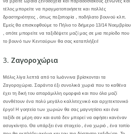
να βρείτε ωραία ξενοδοχεία και παραδοσιακούς ξενώνες και
τέλος μπορείτε να πραγματοποιήσετε και πολλές
δραστηριότητες , όπως πεζοπορία , ποδήλατο βουνού κλπ.
Εμείς θα επισκεφθούμε το Πήλιο το διήμερο 13/14 Νοεμβρίου
, οπότε μπορείτε να ταξιδέψετε μαζί μας σε μια περίοδο που
το βουνό των Κενταύρων θα σας καταπλήξει!
3.
Ζαγοροχώρια
Μόλις λίγα λεπτά από τα Ιωάννινα βρίσκονται τα
Ζαγοροχώρια. Σαράντα έξι συνολικά χωριά που το καθένα
έχει τη δική του απαράμιλλη ομορφιά και που όλα μαζί
συνθέτουν ένα πολύ μεγάλο καλλιτεχνικό και αρχιτεκτονικό
έργο! Η γοητεία των χωριών θα σας μαγνητίσει και ένα
ταξίδι σε μέρη σαν και αυτά δεν μπορεί να αφήσει κανέναν
ασυγκίνητο. Θα υπάρξει ένα στοιχείο , ένα χωριό , ένα τοπίο
που θα εκπλήξει ακόμα και τον πιο δύσπιστο ταξιδιώτη. Το