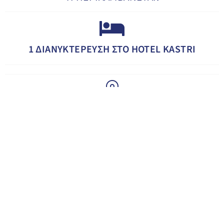
1 ΔΙΑΝΥΚΤΕΡΕΥΣH ΣΤΟ HOTEL KASTRI
ΕΠΙΣΚΕΨΗ ΚΑΙ ΠΕΡΙΗΓΗΣΕΙΣ ΣΤΑ
ΛΙΧΑΔΟΝΗΣΙΑ & ΑΙΔΗΨΟ
ΠΡΩΙΝΟ ΣΤΟ ΞΕΝΟΔΟΧΕΙΟ