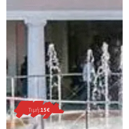
Τιμή:
15
€