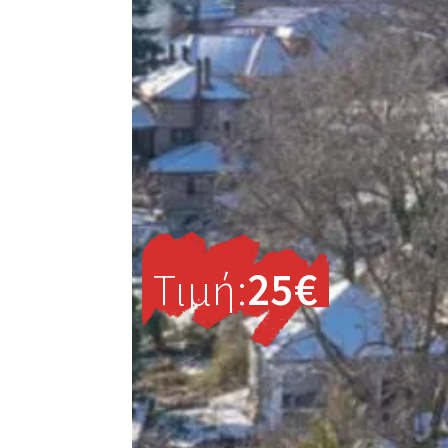
Τιμή:
25€