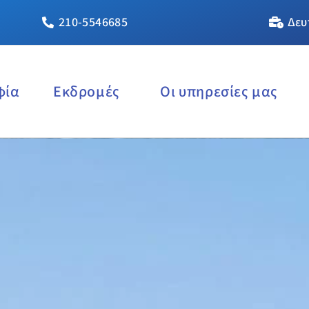
210-5546685
Δευ
φία
Εκδρομές
Οι υπηρεσίες μας