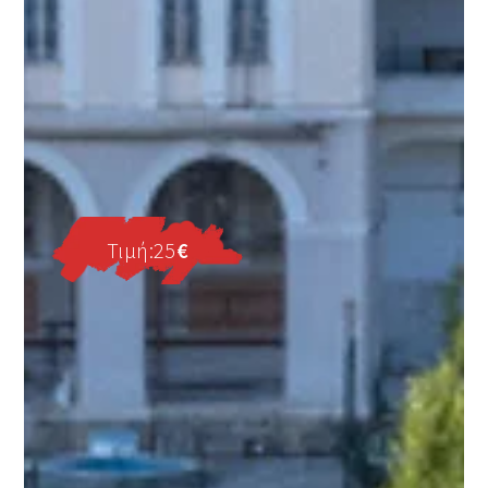
Τιμή:25
€