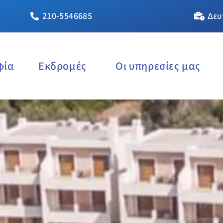
210-5546685
Δευ
φία
Εκδρομές
Οι υπηρεσίες μας