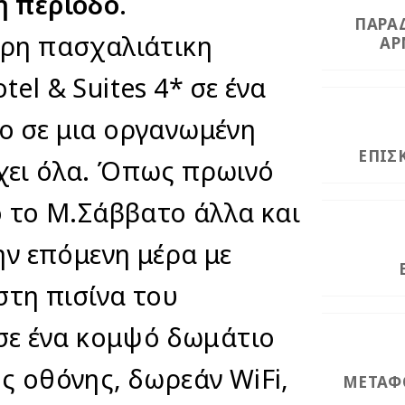
ή περίοδο.
ΠΑΡΑ
ερη πασχαλιάτικη
ΑΡ
el & Suites 4* σε ένα
ο σε μια οργανωμένη
ΕΠΙΣ
χει όλα. Όπως πρωινό
ο το Μ.Σάββατο άλλα και
ην επόμενη μέρα με
στη πισίνα του
 σε ένα κομψό δωμάτιο
ς οθόνης, δωρεάν WiFi,
ΜΕΤΑΦ