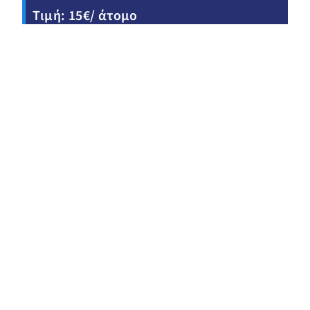
Τιμή: 15€/ άτομο
ΤΙ ΠΕΡΙΛΑΜΒΑΝΕΤΑΙ:
ΕΠΙΣΚΕΨΗ ΣΤΟ ΝΑΟ ΤΟΥ ΑΓΙΟΥ ΕΦΡΑΙΜ
ΕΠΙΣΚΕΨΗ ΣΤΗ ΠΑΡΑΛΙΑ ΤΗΣ ΝΕΑΣ
ΜΑΚΡΗΣ