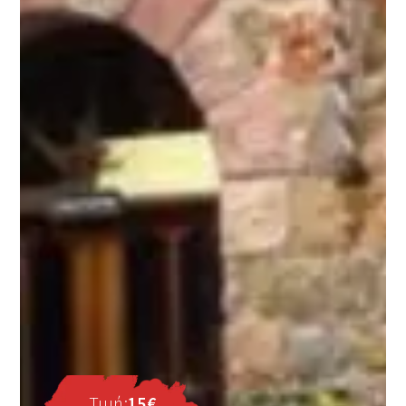
Τιμή:
15€