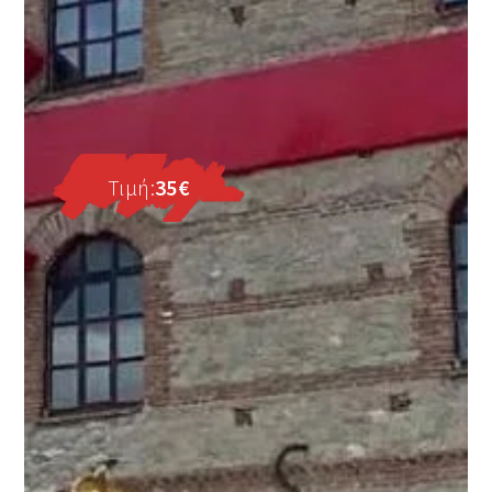
Τιμή:
35€